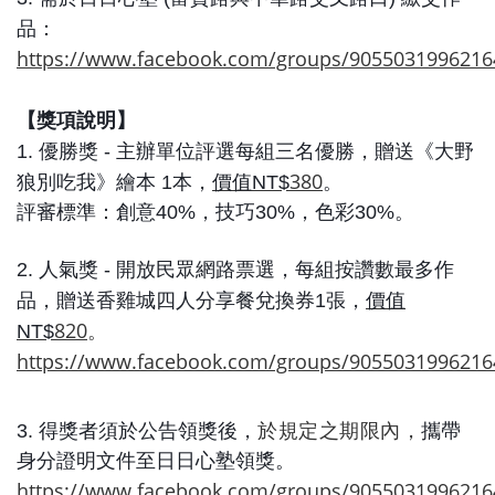
品：
https://www.facebook.com/groups/9055031996216
【獎項說明】
1. 優勝獎 -
主辦單位評選每組三名優勝，
贈送
《大野
380
狼別吃我》
繪本
1
本，
價值
NT$
。
評審標準：創意
40%
，技巧
30%
，色彩
30%。
2. 人氣
獎 -
開放民眾網路票選，每組按讚數最多作
品，贈送香雞城四人分享餐兌換券
1
張，
價值
820
。
NT$
https://www.facebook.com/groups/9055031996216
3.
得獎者須於公告領獎後，
於規定之期限內，
攜帶
身分證明文件至日日心塾領獎。
https://www.facebook.com/groups/9055031996216