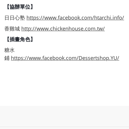
【協辦單位】
https://www.facebook.com/htarchi.info/
日日心塾
http://www.chickenhouse.com.tw/
香雞城
【插畫角色】
糖水
https://www.facebook.com/Dessertshop.YU/
鋪