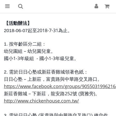
【活動辦法】
2018-7-31
2018-06-07
起至
為止。
1. 按年齡區分二組：
–
幼兒園組
幼兒園兒童。
1-3
-
1-3
國小
年級組
國小
年級兒童。
2. 需於日日心塾或新莊香雞城領著色紙：
–
日日心塾
上新莊，富貴路與中華路交叉路口。
https://www.facebook.com/groups/9055031996216
–
252
(
)
新莊香雞城
下新莊，龍安路
號
寶雅旁
。
http://www.chickenhouse.com.tw/
3. 需於日日心塾
(
富貴路與中華路交叉路口
)
繳交作