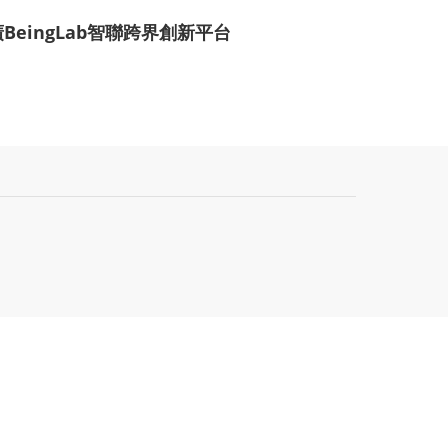
BeingLab
廣
智聯跨界創新平台